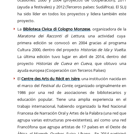
(ayuda a festivales) y 2012 (Terceros países: Sudáfrica). El SLIJ
ha sido líder en todos los proyectos y lidera también este
proyecto.
La
Biblioteca Civica di Cologno Monzese
, organizadora de la
Maratona dei Racconti di Lettura
, una actividad cuya
primera edición se convocó en 2004 gracias al programa
Cultura 2000, dentro del proyecto
Historias de Ida y Vuelta
.
La última edición tuvo lugar en abril de 2014, dentro del
proyecto
Historias de Cueva en Cueva,
que obtuvo una
ayuda europea (Cooperación con Terceros Países)
El
Centre des Arts du Récit en Isère
, una institución nacida en
el marco del
Festival du Conte,
organizado originalmente en
1986 por una red de asociaciones de bibliotecarios y
educación popular. Tiene una amplia experiencia en el
trabajo internacional, habiendo organizado la Red Nacional
Francesa de Narración Oral y Artes de la Palabra (una red que
agrupa varias estructuras pre-existentes), así como una red
Francófona que agrupa artistas de 17 países en el Oeste de
África, el Magreb, Quebec, Suiza, Líbano... En 2014 participó