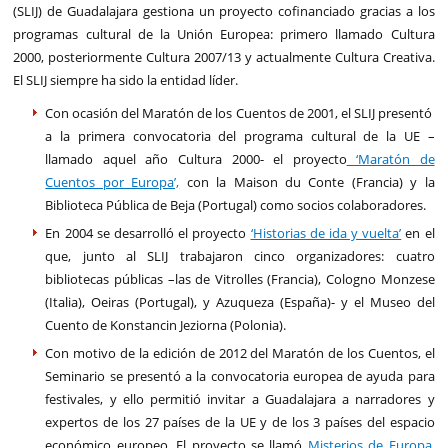
(SLIJ) de Guadalajara gestiona un proyecto cofinanciado gracias a los
programas cultural de la Unión Europea: primero llamado Cultura
2000, posteriormente Cultura 2007/13 y actualmente Cultura Creativa.
El SLIJ siempre ha sido la entidad líder.
Con ocasión del Maratón de los Cuentos de 2001, el SLIJ presentó
a la primera convocatoria del programa cultural de la UE –
llamado aquel año Cultura 2000- el proyecto
‘Maratón de
Cuentos por Europa’,
con la Maison du Conte (Francia) y la
Biblioteca Pública de Beja (Portugal) como socios colaboradores.
En 2004 se desarrolló el proyecto
‘Historias de ida y vuelta’
en el
que, junto al SLIJ trabajaron cinco organizadores: cuatro
bibliotecas públicas –las de Vitrolles (Francia), Cologno Monzese
(Italia), Oeiras (Portugal), y Azuqueza (España)- y el Museo del
Cuento de Konstancin Jeziorna (Polonia).
Con motivo de la edición de 2012 del Maratón de los Cuentos, el
Seminario se presentó a la convocatoria europea de ayuda para
festivales, y ello permitió invitar a Guadalajara a narradores y
expertos de los 27 países de la UE y de los 3 países del espacio
económico europeo. El proyecto se llamó
Misterios de Europa
,