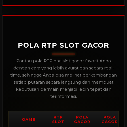
POLA RTP SLOT GACOR
Pantau pola RTP dari slot gacor favorit Anda
dengan cara yang lebih akurat dan secara real-
time, sehingga Anda bisa melihat perkembangan
setiap putaran secara langsung dan membuat
keputusan bermain menjadi lebih tepat dan
terinformasi.
RTP
POLA
POLA
GAME
SLOT
GACOR
GACOR