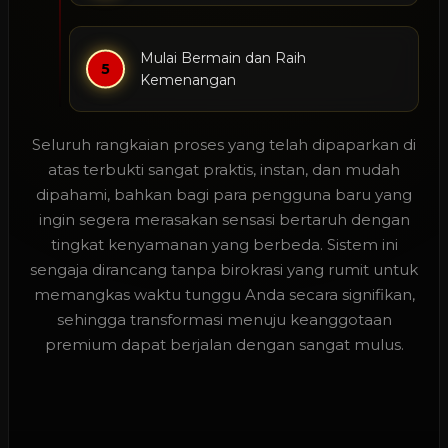
Mulai Bermain dan Raih
Kemenangan
Seluruh rangkaian proses yang telah dipaparkan di
atas terbukti sangat praktis, instan, dan mudah
dipahami, bahkan bagi para pengguna baru yang
ingin segera merasakan sensasi bertaruh dengan
tingkat kenyamanan yang berbeda. Sistem ini
sengaja dirancang tanpa birokrasi yang rumit untuk
memangkas waktu tunggu Anda secara signifikan,
sehingga transformasi menuju keanggotaan
premium dapat berjalan dengan sangat mulus.