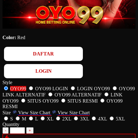
Color:
Red
DAFTAR
LOGIN
Style
OYO99
OYO99 LOGIN
LOGIN OYO99
OYO99
LINK ALTERNATIF
OYO99 ALTERNATIF
LINK
OYO99
SITUS OYO99
SITUS RESMI
OYO99
RESMI
Size
View Size Chart
View Size Chart
S
M
L
XL
2XL
3XL
4XL
5XL
Quantity
-
+