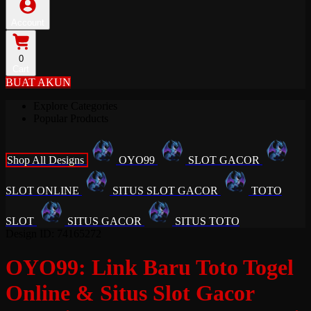
Account
0
Cart
BUAT AKUN
Explore Categories
Popular Products
Shop All Designs
OYO99
SLOT GACOR
SLOT ONLINE
SITUS SLOT GACOR
TOTO
SLOT
SITUS GACOR
SITUS TOTO
Design ID: 74165272
OYO99: Link Baru Toto Togel
Online & Situs Slot Gacor