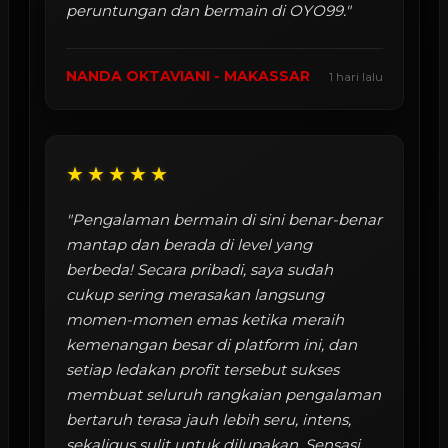
peruntungan dan bermain di OYO99."
NANDA OKTAVIANI - MAKASSAR
1 hari lalu
★★★★★
"Pengalaman bermain di sini benar-benar
mantap dan berada di level yang
berbeda! Secara pribadi, saya sudah
cukup sering merasakan langsung
momen-momen emas ketika meraih
kemenangan besar di platform ini, dan
setiap ledakan profit tersebut sukses
membuat seluruh rangkaian pengalaman
bertaruh terasa jauh lebih seru, intens,
sekaligus sulit untuk dilupakan. Sensasi