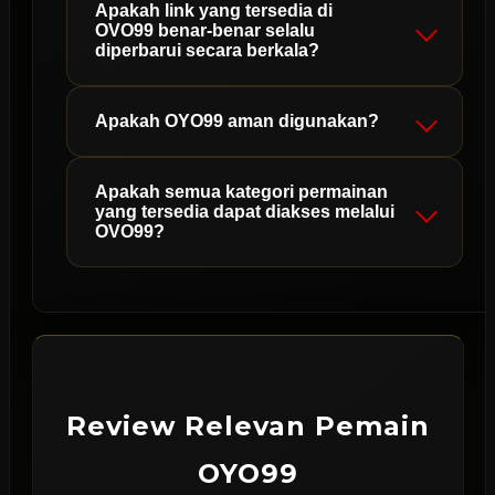
Apakah link yang tersedia di
OVO99 benar-benar selalu
diperbarui secara berkala?
Apakah OYO99 aman digunakan?
Apakah semua kategori permainan
yang tersedia dapat diakses melalui
OVO99?
Review Relevan Pemain
OYO99