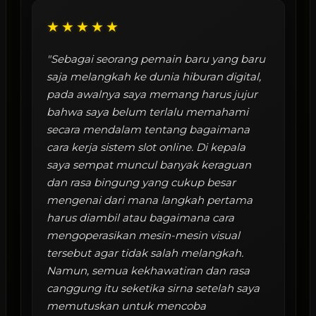
★★★★★
"Sebagai seorang pemain baru yang baru
saja melangkah ke dunia hiburan digital,
pada awalnya saya memang harus jujur
bahwa saya belum terlalu memahami
secara mendalam tentang bagaimana
cara kerja sistem slot online. Di kepala
saya sempat muncul banyak keraguan
dan rasa bingung yang cukup besar
mengenai dari mana langkah pertama
harus diambil atau bagaimana cara
mengoperasikan mesin-mesin visual
tersebut agar tidak salah melangkah.
Namun, semua kekhawatiran dan rasa
canggung itu seketika sirna setelah saya
memutuskan untuk mencoba