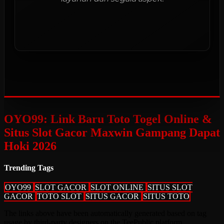
OYO99: Link Baru Toto Togel Online &
Situs Slot Gacor Maxwin Gampang Dapat
Hoki 2026
Trending Tags
OYO99
SLOT GACOR
SLOT ONLINE
SITUS SLOT
GACOR
TOTO SLOT
SITUS GACOR
SITUS TOTO
The links above have been automatically generated based on tag
usage by third-party designers on the TeePublic platform.