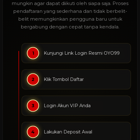
mungkin agar dapat diikuti oleh siapa saja. Proses
pendaftaran yang sederhana dan tidak berbelit-
belit memungkinkan pengguna baru untuk
bergabung dengan cepat tanpa kendala.
Kunjungi Link Login Resmi OYO99
Klik Tombol Daftar
Login Akun VIP Anda
Lakukan Deposit Awal