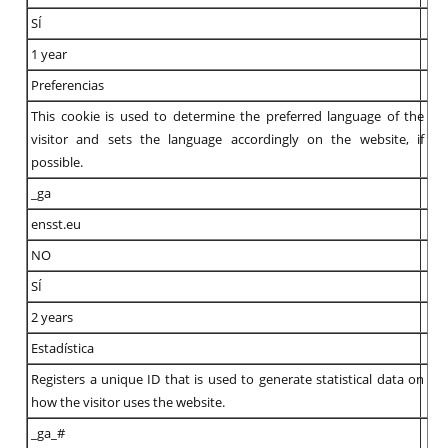
SÍ
1 year
Preferencias
This cookie is used to determine the preferred language of the
visitor and sets the language accordingly on the website, if
possible.
_ga
ensst.eu
NO
SÍ
2 years
Estadística
Registers a unique ID that is used to generate statistical data on
how the visitor uses the website.
_ga_#