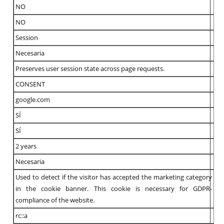
NO
NO
Session
Necesaria
Preserves user session state across page requests.
CONSENT
google.com
SÍ
SÍ
2 years
Necesaria
Used to detect if the visitor has accepted the marketing category
in the cookie banner. This cookie is necessary for GDPR-
compliance of the website.
rc::a