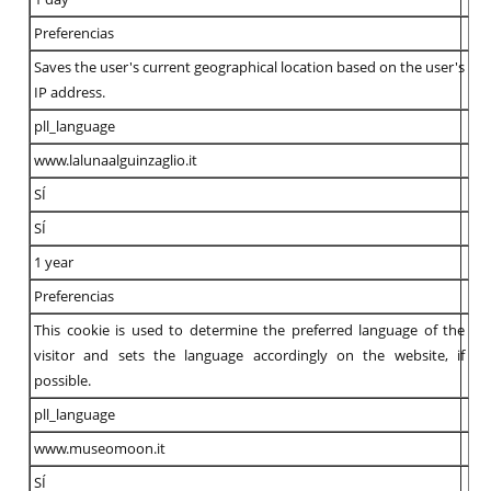
Preferencias
Saves the user's current geographical location based on the user's
IP address.
pll_language
www.lalunaalguinzaglio.it
SÍ
SÍ
1 year
Preferencias
This cookie is used to determine the preferred language of the
visitor and sets the language accordingly on the website, if
possible.
pll_language
www.museomoon.it
SÍ