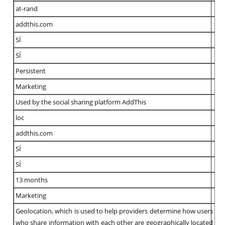
at-rand
addthis.com
SÍ
SÍ
Persistent
Marketing
Used by the social sharing platform AddThis
loc
addthis.com
SÍ
SÍ
13 months
Marketing
Geolocation, which is used to help providers determine how users
who share information with each other are geographically located