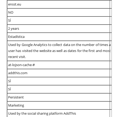
ensst.eu
NO
SÍ
2 years
Estadística
Used by Google Analytics to collect data on the number of times a
user has visited the website as well as dates for the first and most
recent visit.
at-lojson-cache-#
addthis.com
SÍ
SÍ
Persistent
Marketing
Used by the social sharing platform AddThis