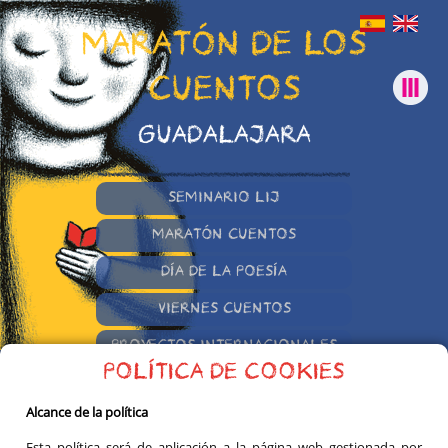
MARATÓN DE LOS
CUENTOS
GUADALAJARA
SEMINARIO LIJ
MARATÓN CUENTOS
DÍA DE LA POESÍA
VIERNES CUENTOS
PROYECTOS INTERNACIONALES
POLÍTICA DE COOKIES
OTRAS INICIATIVAS
Alcance de la política
Esta política será de aplicación a la página web gestionada por