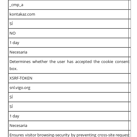
_cmp_a
kontakaz.com
SÍ
NO
1 day
Necesaria
Determines whether the user has accepted the cookie consent
box.
XSRF-TOKEN
snl.vigo.org
SÍ
SÍ
1 day
Necesaria
Ensures visitor browsing-security by preventing cross-site request