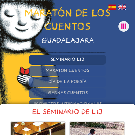
MARATÓN DE LOS
CUENTOS
GUADALAJARA
SEMINARIO LIJ
MARATÓN CUENTOS
DÍA DE LA POESÍA
VIERNES CUENTOS
PROYECTOS INTERNACIONALES
EL SEMINARIO DE LIJ
OTRAS INICIATIVAS