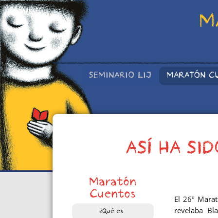
M
SEMINARIO LIJ
MARATÓN C
ASÍ HA SI
Maratón
Cuentos
El
26º Marat
revelaba Bla
¿Qué es?