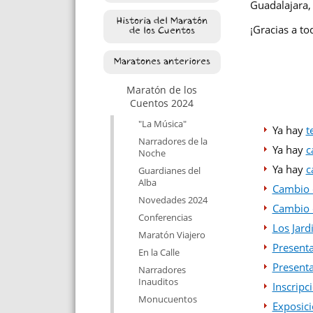
Guadalajara, 
Historia del Maratón
¡Gracias a to
de los Cuentos
Maratones anteriores
Maratón de los
Cuentos 2024
"La Música"
Ya hay
t
Narradores de la
Ya hay
c
Noche
Ya hay
c
Guardianes del
Alba
Cambio 
Novedades 2024
Cambio 
Conferencias
Los Jard
Maratón Viajero
Presenta
En la Calle
Presenta
Narradores
Inauditos
Inscripc
Monucuentos
Exposici