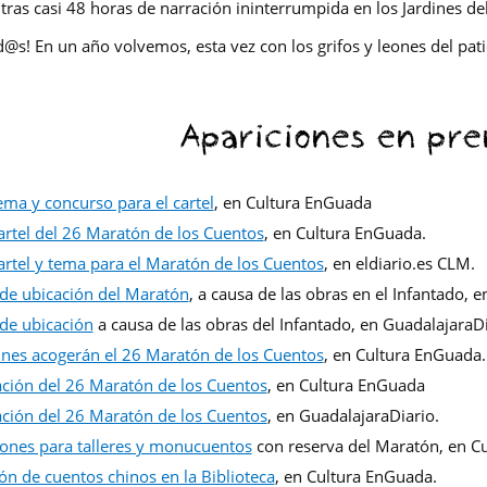
tras casi 48 horas de narración ininterrumpida en los Jardines de
d@s! En un año volvemos, esta vez con los grifos y leones del pati
Apariciones en pre
ema y concurso para el cartel
, en Cultura EnGuada
artel del 26 Maratón de los Cuentos
, en Cultura EnGuada.
artel y tema para el Maratón de los Cuentos
, en eldiario.es CLM.
de ubicación del Maratón
, a causa de las obras en el Infantado, 
de ubicación
a causa de las obras del Infantado, en GuadalajaraD
ines acogerán el 26 Maratón de los Cuentos
, en Cultura EnGuada
ción del 26 Maratón de los Cuentos
, en Cultura EnGuada
ción del 26 Maratón de los Cuentos
, en GuadalajaraDiario.
iones para talleres y monucuentos
con reserva del Maratón, en C
ón de cuentos chinos en la Biblioteca
, en Cultura EnGuada.