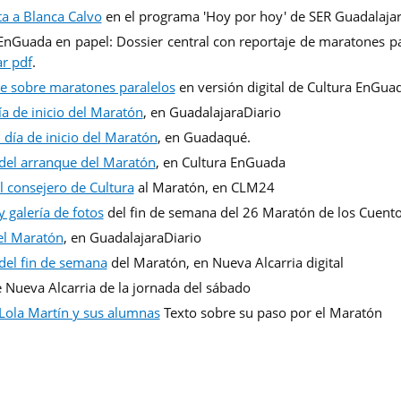
ta a Blanca Calvo
en el programa 'Hoy por hoy' de SER Guadalaja
EnGuada en papel: Dossier central con reportaje de maratones p
r pdf
.
e sobre maratones paralelos
en versión digital de Cultura EnGua
ía de inicio del Maratón
, en GuadalajaraDiario
l día de inicio del Maratón
, en Guadaqué.
del arranque del Maratón
, en Cultura EnGuada
el consejero de Cultura
al Maratón, en CLM24
y galería de fotos
del fin de semana del 26 Maratón de los Cuent
el Maratón
, en GuadalajaraDiario
del fin de semana
del Maratón, en Nueva Alcarria digital
 Nueva Alcarria de la jornada del sábado
Lola Martín y sus alumnas
Texto sobre su paso por el Maratón