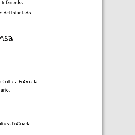
l Infantado.
o del Infantado...
nsa
en Cultura EnGuada.
iario.
.
ultura EnGuada.